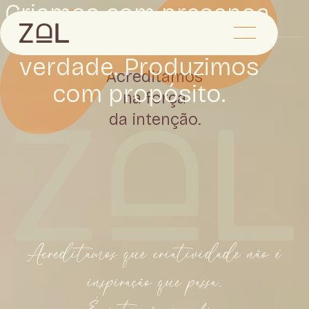
Criamos com presença.
Comunicamos com
verdade. Produzimos
Acreditamos
com propósito.
na força
da intenção.
Acreditamos que criatividade não é
inspiração que passa.