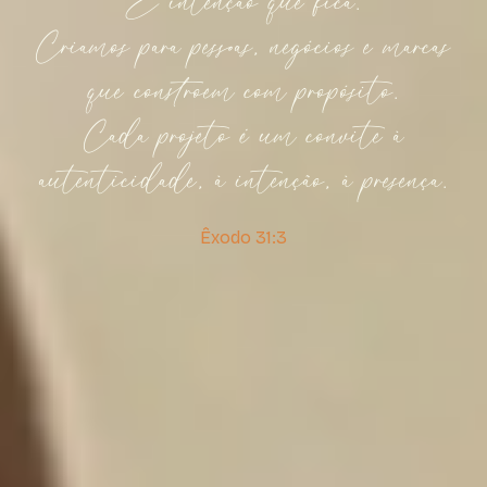
É intenção que fica.
Criamos para pessoas, negócios e marcas
que constroem com propósito.
Cada projeto é um convite à
autenticidade, à intenção, à presença.
Êxodo 31:3